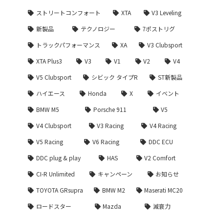
ストリートコンフォート
XTA
V3 Leveling
新製品
テクノロジー
7ポストリグ
トラックパフォーマンス
XA
V3 Clubsport
XTA Plus3
V3
V1
V2
V4
V5 Clubsport
シビック タイプR
ST新製品
ハイエース
Honda
X
イベント
BMW M5
Porsche 911
V5
V4 Clubsport
V3 Racing
V4 Racing
V5 Racing
V6 Racing
DDC ECU
DDC plug & play
HAS
V2 Comfort
CI-R Unlimited
キャンペーン
お知らせ
TOYOTA GRsupra
BMW M2
Maserati MC20
ロードスター
Mazda
減衰力