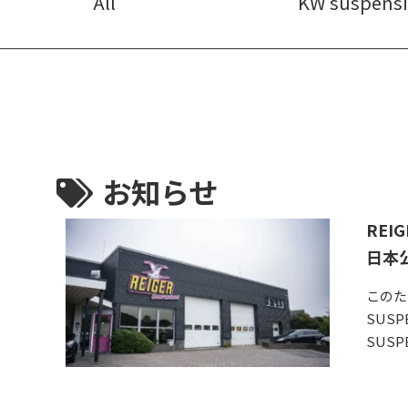
All
KW suspens
お知らせ
REIG
日本
このた
SUS
SUSPE